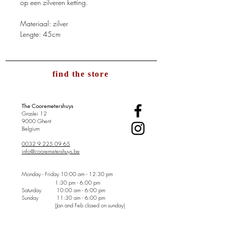
op een zilveren ketting.
Materiaal: zilver
Lengte: 45cm
find the store
The Cooremetershuys
Graslei 12
9000 Ghent
Belgium
0032 9 225 09 65
info@cooremetershuys.be
Monday - Friday
10:00 am - 12:30 pm
1:30 pm - 6:00 pm
Saturday 10:00 am - 6:00 pm
Sunday
11:30 am - 6:00 pm
(Jan and Feb closed on sunday)