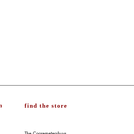
m
find the store
The Cooremetershuys